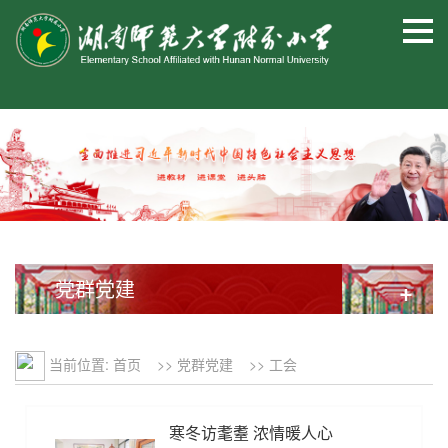
党群党建
+
当前位置:
首页
>>
党群党建
>>
工会
寒冬访耄耋 浓情暖人心