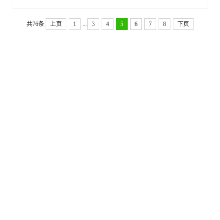
...
共76条
上页
1
3
4
5
6
7
8
下页