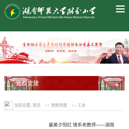
党群党建
+
当前位置:
首页
>>
党群党建
>>
工会
最美夕阳红 情系老教师——湖南