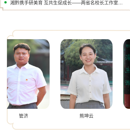
湘黔携手研美育 互共生促成长——两省名校长工作室开展校际观摩交流活动
管济
熊坤云