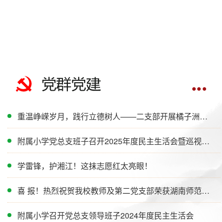
重温峥嵘岁月，践行立德树人——二支部开展橘子洲红色主题党日活动
附属小学党总支班子召开2025年度民主生活会暨巡视整改专题民主生活会
学雷锋，护湘江！这抹志愿红太亮眼！
喜 报！热烈祝贺我校教师及第二党支部荣获湖南师范大学优秀共产党员、优秀党务工作者及先进基层党组织！
附属小学召开党总支领导班子2024年度民主生活会