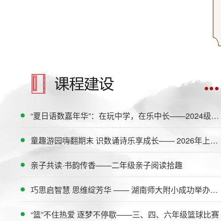
“夏日语数嘉年华”：在玩中学，在乐中长——2024级二年级下期游园会圆满举行
童趣游园嗨翻期末 识数诵诗乐享成长—— 2026年上期一年级语数期末游园会
亲子共读·书韵传香——二年级亲子阅读拾趣
巧思启智慧 思维绽芳华 —— 湖南师大附小成功举办第六届三至六年级创新素养思维展示活动
“篮”不住热爱 逐梦不停歇——三、四、六年级篮球比赛