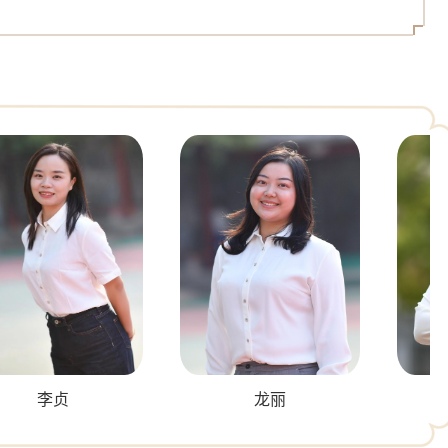
李贞
龙丽
金