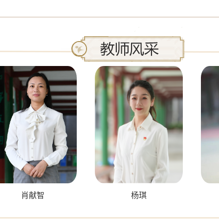
肖献智
杨琪