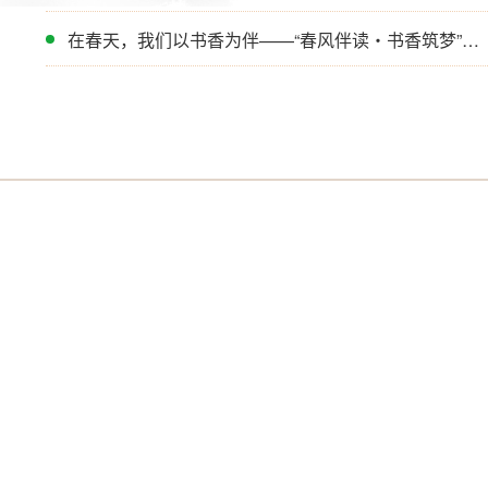
在春天，我们以书香为伴——“春风伴读・书香筑梦”阅读节系列活动
颁奖活动——第16周周会