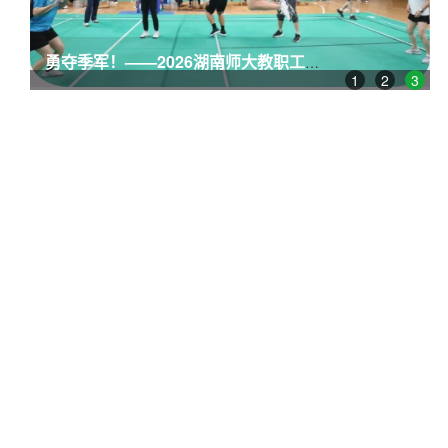
勇夺季军！——2026湖南师大教职工气排球赛
1
2
3