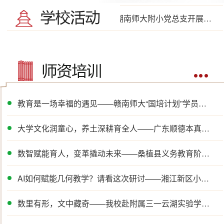
重走革命路 传承红色魂——湖南师大附小党总支开展主题党日活动
珍爱生命 健康第一 —— 防溺水与禁毒
安全教育
教育是一场幸福的遇见——赣南师大“国培计划”学员来校交流
大学文化润童心，养土深耕育全人——广东顺德本真未来学校教师团队走进湖南师大附小
数智赋能育人，变革撬动未来——桑植县义务教育阶段校长培训班赴湖南师大附小观摩交流
AI如何赋能几何教学？请看这次研讨——湘江新区小学数学青教会活动
数里有形，文中藏奇——我校赴附属三一云湖实验学校送教纪实