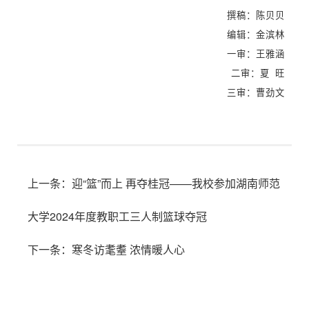
撰稿：陈贝贝
编辑
：
金滨林
一审：王雅涵
二审：夏 旺
三审：曹劲文
上一条：
迎“篮”而上 再夺桂冠——我校参加湖南师范
大学2024年度教职工三人制篮球夺冠
下一条：
寒冬访耄耋 浓情暖人心