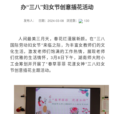
办“三八”妇女节创意插花活动
发布人：
日期：2024-03-08
浏览数：
130
人间最美三月天，
春花
烂漫展新颜。
在
三八
“
国际劳动妇女节
来临之际
，
为
丰富女教师们的
文
”
化
生活，
激发老师们
饱满的工作热情，展现
老师
们
优雅的生活情怀，
月
日
下午，
湖南师大
附小
3
8
工会
筹划
并开展了
春草
菲菲
花漾女神
三八
妇女
“
”
节创意插花主题活
动
。