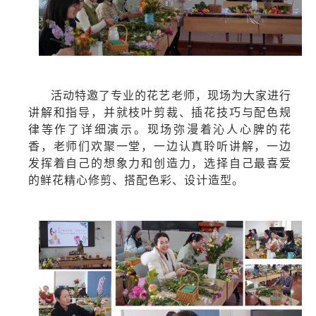
活动特邀了
专业的花艺老师，
现场
为大家进行
讲解和
指导
，
并
就枝叶剪裁、
插花
技巧与配色规
律等作了详细
演示
。现场
弥漫
着沁人心脾的花
香，
老师们
欢聚一
堂
，
一边
认真聆听讲解，
一边
发挥着自己的想象力和创造
力
，选择自己最喜爱
的鲜花
精心
修剪、搭配色彩、设计造型。