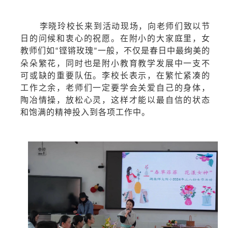
李晓玲
校长
来到
活动现场，
向
老师们致以节
日的问候和衷心的祝愿。
在附小
的大家庭里，
女
教师们
如
铿锵
玫瑰
一般，
不仅是
春日中最
绚美
的
“
”
朵朵
繁花，
同时
也是
附小
教育教学发展中一支不
可或缺的重要队伍。
李校长
表示，
在
繁忙紧凑的
工作之余，
老师们
一定要学会关爱自己的
身体
，
陶冶情操
，
放松
心灵，
这样
才能
以
最
自信
的状态
和饱满的精神投入到各项工作中。