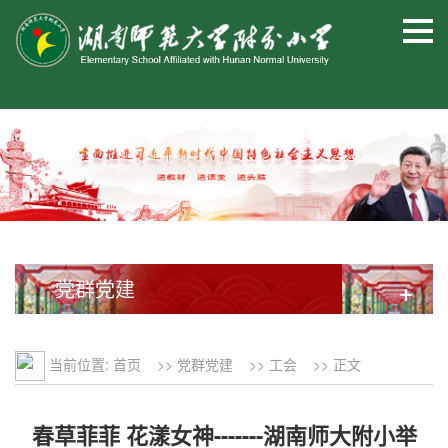
党群党建
+
当前位置:
首页
>>
党群党建
>>
工会
>> 正文
春草菲菲 花漾女神-------湖南师大附小举