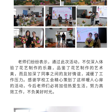
老师们纷纷表示，
通过
此次活动，
不仅
深入体
验了花艺制作的乐趣，
品鉴了
花艺制作的艺术
美，
而且
加深了同事之间的友好情谊，
减缓
了工
作压力。
感谢
学校工
会精心策划了
这样暖人心扉
的活动，今后老师们必将
加倍
热爱生活，
努力
高
效工作，
不负美好
时光。