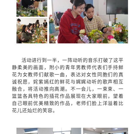
活动
进行
到一半
，
一阵
动听的音乐打破了这平
静
柔美
的画面，
附小
的青年男教师代表们手持鲜
花为女教师们献歌一曲，
表达对
女性同胞们的真
诚祝愿，姹紫嫣红的鲜花
与
娓娓动听的
歌声相互
融合
，
将
活动推向高潮。
不一会儿
，
一束束
、
一
篮篮
各具特色的插花作品展现在大家眼前，
望着
自己眼前优美精致的作品，
老师们
脸上洋溢着比
花儿还灿烂的笑容。