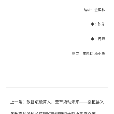
编辑：金滨林
一审：陈芳
二审：周黎
终审：李晓玲 杨小华
上一条：
数智赋能育人，变革撬动未来——桑植县义
务教育阶段校长培训班赴湖南师大附小观摩交流