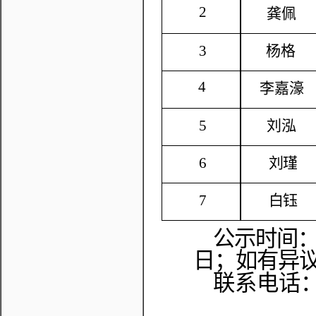
2
龚佩
3
杨格
4
李嘉濠
5
刘泓
6
刘瑾
7
白钰
公示时间
日
；如有异
联系电话