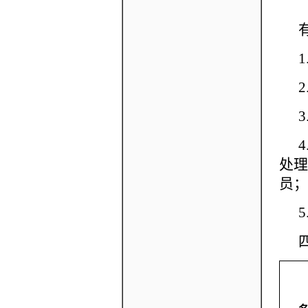
1
2
处理
员；