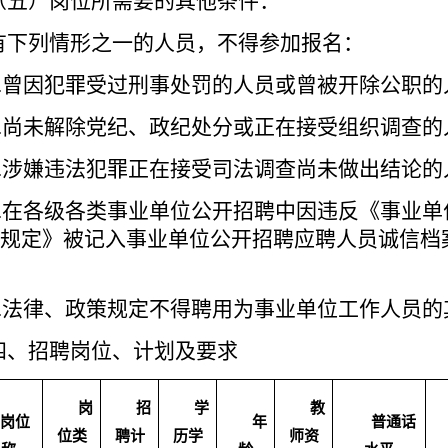
（五）岗位所需要的其他条件：
有下列情形之一
的人员，
不得
参加
报名
：
.
曾因犯罪受过刑事处罚
的人员
或曾被开除公职的
.
尚未解除党纪、政纪处分或正在接受组织调查的
3.涉嫌违法犯罪正在接受司法调查尚未做出结论的
4.在各级各类事业单位公开招聘中因违反《事业
规定》被记入事业单位公开招聘应聘人员诚信档
5.法律、政策规定不得聘用为事业单位工作人员
四、招聘岗位、计划及要求
岗
招
学
教
岗位
年
普通话
位类
聘计
历学
师资