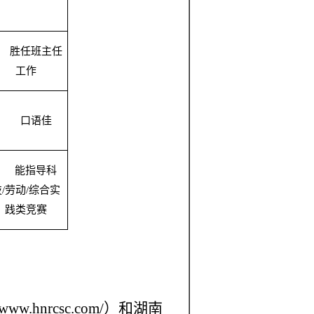
胜任班主任
工作
口语佳
能指导科
技
/劳动/综合实
践类竞赛
.hnrcsc.com/）和
湖南