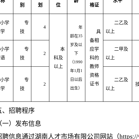
名称
龄
水平
别
划
位
格证
小学
专
二乙及
4
年
数学
技
以上
具
龄在
35
备相
岁及以
小学
专
本
应学
二甲及
2
下
英语
技
科及
科的
以上
（1990
以上
教师
年1月1
资格
日以后
小学
专
二乙及
证书
2
出生）
科学
技
以上
五、招聘程序
（一）发布信息
招聘信息通过
湖南人才市场有限公司网站（https://www